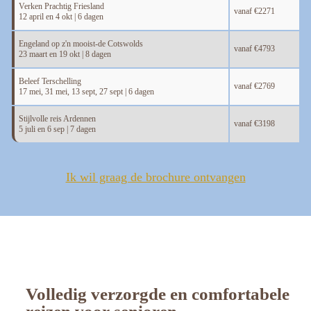
Verken Prachtig Friesland
vanaf
€2271
12 april en 4 okt | 6 dagen
Engeland op z'n mooist-de Cotswolds
vanaf
€4793
23 maart en 19 okt | 8 dagen
Beleef Terschelling
vanaf
€2769
17 mei, 31 mei, 13 sept, 27 sept | 6 dagen
Stijlvolle reis Ardennen
vanaf
€3198
5 juli en 6 sep | 7 dagen
Ik wil graag de brochure ontvangen
Volledig verzorgde en comfortabele