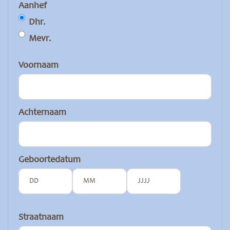
Aanhef
Dhr.
Mevr.
Voornaam
Achternaam
Geboortedatum
Dag
Maand
Jaar
Straatnaam